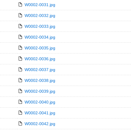
W0002-0031.jpg
W0002-0032.jpg
W0002-0033.jpg
W0002-0034.jpg
W0002-0035.jpg
W0002-0036.jpg
W0002-0037.jpg
W0002-0038.jpg
W0002-0039.jpg
W0002-0040.jpg
W0002-0041.jpg
W0002-0042.jpg