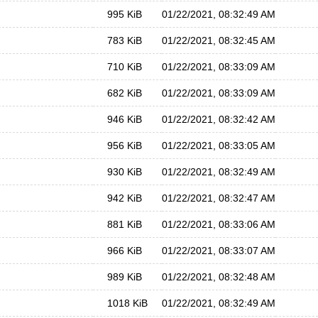
995 KiB
01/22/2021, 08:32:49 AM
783 KiB
01/22/2021, 08:32:45 AM
710 KiB
01/22/2021, 08:33:09 AM
682 KiB
01/22/2021, 08:33:09 AM
946 KiB
01/22/2021, 08:32:42 AM
956 KiB
01/22/2021, 08:33:05 AM
930 KiB
01/22/2021, 08:32:49 AM
942 KiB
01/22/2021, 08:32:47 AM
881 KiB
01/22/2021, 08:33:06 AM
966 KiB
01/22/2021, 08:33:07 AM
989 KiB
01/22/2021, 08:32:48 AM
1018 KiB
01/22/2021, 08:32:49 AM