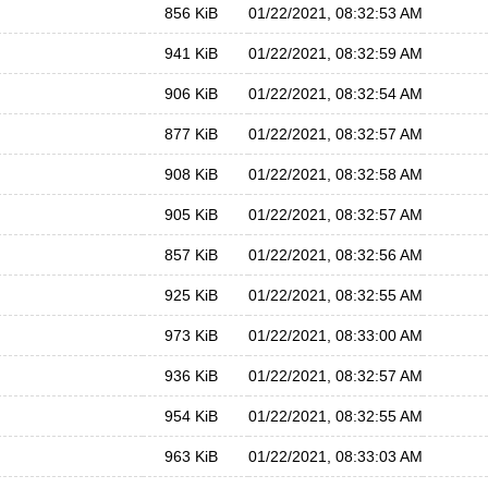
856 KiB
01/22/2021, 08:32:53 AM
941 KiB
01/22/2021, 08:32:59 AM
906 KiB
01/22/2021, 08:32:54 AM
877 KiB
01/22/2021, 08:32:57 AM
908 KiB
01/22/2021, 08:32:58 AM
905 KiB
01/22/2021, 08:32:57 AM
857 KiB
01/22/2021, 08:32:56 AM
925 KiB
01/22/2021, 08:32:55 AM
973 KiB
01/22/2021, 08:33:00 AM
936 KiB
01/22/2021, 08:32:57 AM
954 KiB
01/22/2021, 08:32:55 AM
963 KiB
01/22/2021, 08:33:03 AM