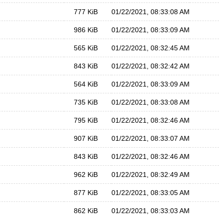
777 KiB
01/22/2021, 08:33:08 AM
986 KiB
01/22/2021, 08:33:09 AM
565 KiB
01/22/2021, 08:32:45 AM
843 KiB
01/22/2021, 08:32:42 AM
564 KiB
01/22/2021, 08:33:09 AM
735 KiB
01/22/2021, 08:33:08 AM
795 KiB
01/22/2021, 08:32:46 AM
907 KiB
01/22/2021, 08:33:07 AM
843 KiB
01/22/2021, 08:32:46 AM
962 KiB
01/22/2021, 08:32:49 AM
877 KiB
01/22/2021, 08:33:05 AM
862 KiB
01/22/2021, 08:33:03 AM