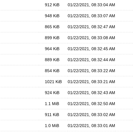
912 KiB
01/22/2021, 08:33:04 AM
948 KiB
01/22/2021, 08:33:07 AM
865 KiB
01/22/2021, 08:32:47 AM
899 KiB
01/22/2021, 08:33:08 AM
964 KiB
01/22/2021, 08:32:45 AM
889 KiB
01/22/2021, 08:32:44 AM
854 KiB
01/22/2021, 08:33:22 AM
1021 KiB
01/22/2021, 08:33:21 AM
924 KiB
01/22/2021, 08:32:43 AM
1.1 MiB
01/22/2021, 08:32:50 AM
911 KiB
01/22/2021, 08:33:02 AM
1.0 MiB
01/22/2021, 08:33:01 AM