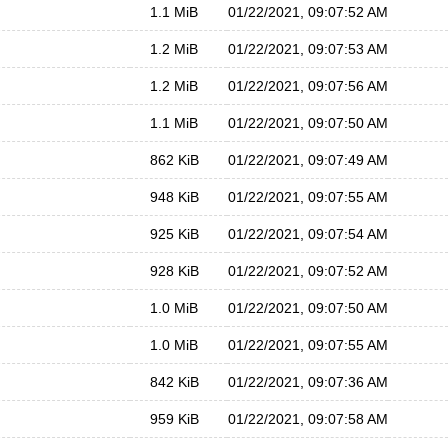
1.1 MiB
01/22/2021, 09:07:52 AM
1.2 MiB
01/22/2021, 09:07:53 AM
1.2 MiB
01/22/2021, 09:07:56 AM
1.1 MiB
01/22/2021, 09:07:50 AM
862 KiB
01/22/2021, 09:07:49 AM
948 KiB
01/22/2021, 09:07:55 AM
925 KiB
01/22/2021, 09:07:54 AM
928 KiB
01/22/2021, 09:07:52 AM
1.0 MiB
01/22/2021, 09:07:50 AM
1.0 MiB
01/22/2021, 09:07:55 AM
842 KiB
01/22/2021, 09:07:36 AM
959 KiB
01/22/2021, 09:07:58 AM