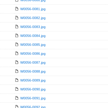
W0056-0080.jpg
W0056-0081.jpg
W0056-0082.jpg
W0056-0083.jpg
W0056-0084.jpg
W0056-0085.jpg
W0056-0086.jpg
W0056-0087.jpg
W0056-0088.jpg
W0056-0089.jpg
W0056-0090.jpg
W0056-0091.jpg
W0056-0092.jpg