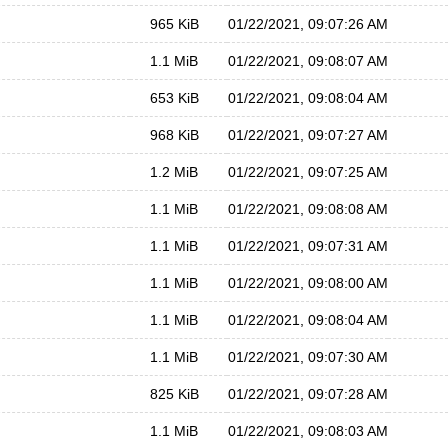
965 KiB
01/22/2021, 09:07:26 AM
1.1 MiB
01/22/2021, 09:08:07 AM
653 KiB
01/22/2021, 09:08:04 AM
968 KiB
01/22/2021, 09:07:27 AM
1.2 MiB
01/22/2021, 09:07:25 AM
1.1 MiB
01/22/2021, 09:08:08 AM
1.1 MiB
01/22/2021, 09:07:31 AM
1.1 MiB
01/22/2021, 09:08:00 AM
1.1 MiB
01/22/2021, 09:08:04 AM
1.1 MiB
01/22/2021, 09:07:30 AM
825 KiB
01/22/2021, 09:07:28 AM
1.1 MiB
01/22/2021, 09:08:03 AM