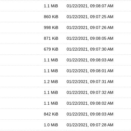
1.1 MiB
01/22/2021, 09:08:07 AM
860 KiB
01/22/2021, 09:07:25 AM
998 KiB
01/22/2021, 09:07:26 AM
871 KiB
01/22/2021, 09:08:05 AM
679 KiB
01/22/2021, 09:07:30 AM
1.1 MiB
01/22/2021, 09:08:03 AM
1.1 MiB
01/22/2021, 09:08:01 AM
1.2 MiB
01/22/2021, 09:07:31 AM
1.1 MiB
01/22/2021, 09:07:32 AM
1.1 MiB
01/22/2021, 09:08:02 AM
842 KiB
01/22/2021, 09:08:03 AM
1.0 MiB
01/22/2021, 09:07:28 AM