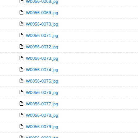
W0056-0068.jpg
W0056-0069.jpg
W0056-0070.jpg
W0056-0071.jpg
W0056-0072.jpg
W0056-0073.jpg
W0056-0074.jpg
W0056-0075.jpg
W0056-0076.jpg
W0056-0077.jpg
W0056-0078.jpg
W0056-0079.jpg